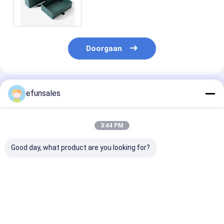
Verpakking Acceptabel ODM
OEM
Doorgaan
Geadviseerde Producten
efunsales
3:44 PM
Good day, what product are you looking for?
Luxe Custom Logo
Fabrieksprijs
CMYK Kleine sl
Kleine lades Doos
Aangepaste
laden
Karton Juwelen
Milieuvriendelijke
Verpakkingsdoos
Rechthoekige
Schuifladen
Schuiflade
Beste prijs
Beste prijs
Beste pri