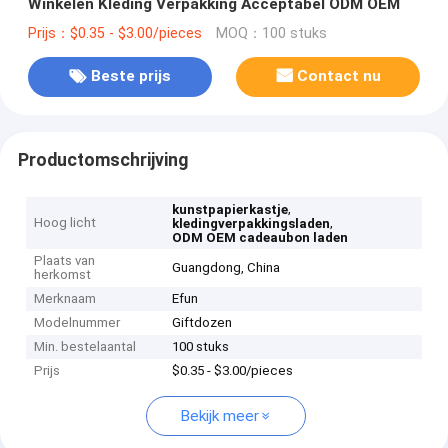
Winkelen Kleding Verpakking Acceptabel ODM OEM
Prijs：$0.35 - $3.00/pieces
MOQ：100 stuks
Beste prijs
Contact nu
Productomschrijving
,
kunstpapierkastje
Hoog licht
,
kledingverpakkingsladen
ODM OEM cadeaubon laden
Plaats van
Guangdong, China
herkomst
Merknaam
Efun
Modelnummer
Giftdozen
Min. bestelaantal
100 stuks
Prijs
$0.35 - $3.00/pieces
Bekijk meer