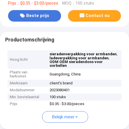
Prijs：$0.35 - $3.00/pieces
MOQ：100 stuks
Beste prijs
Contact nu
Productomschrijving
,
sieradenverpakking voor armbanden
,
ladeverpakking voor armbanden
Hoog licht
ODM OEM sieradendoos voor
oorbellen
Plaats van
Guangdong, China
herkomst
Merknaam
client's brand
Modelnummer
2023080401
Min. bestelaantal
100 stuks
Prijs
$0.35 - $3.00/pieces
Bekijk meer