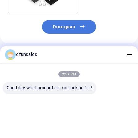
Doorgaan
Geadviseerde Producten
efunsales
2:57 PM
Good day, what product are you looking for?
Luxe Custom Logo
Fabrieksprijs
CMYK Kleine sl
Kleine lades Doos
Aangepaste
laden
Karton Juwelen
Milieuvriendelijke
Verpakkingsdoos
Rechthoekige
Schuifladen
Schuiflade
Beste prijs
Beste prijs
Beste pri
Papierdoos Voor
Verpakking Doos