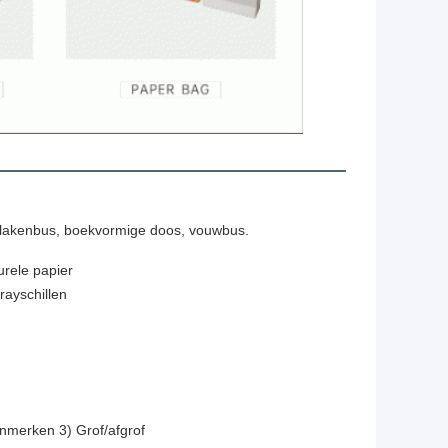
s, lakenbus, boekvormige doos, vouwbus.
urele papier
ayschillen
nmerken 3) Grof/afgrof