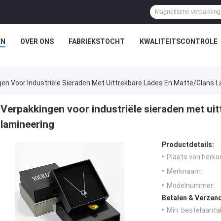
EN
OVER ONS
FABRIEKSTOCHT
KWALITEITSCONTROLE
en Voor Industriële Sieraden Met Uittrekbare Lades En Matte/glans 
Verpakkingen voor industriële sieraden met uit
lamineering
Productdetails:
Plaats van herko
Merknaam:
Modelnummer:
Betalen & Verzen
Min. bestelaantal