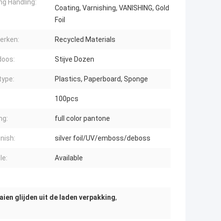
ng Handling:
Coating, Varnishing, VANISHING, Gold
Foil
erken:
Recycled Materials
doos:
Stijve Dozen
type:
Plastics, Paperboard, Sponge
100pcs
ng:
full color pantone
inish:
silver foil/UV/emboss/deboss
le:
Available
aien glijden uit de laden verpakking
,