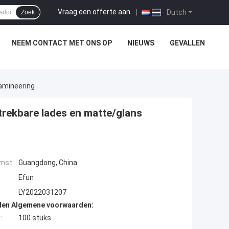
Vraag een offerte aan
|
Dutch
Zoek
NEEM CONTACT MET ONS OP
NIEUWS
GEVALLEN
Lamineering
trekbare lades en matte/glans
mst:
Guangdong, China
Efun
LY2022031207
den Algemene voorwaarden:
:
100 stuks