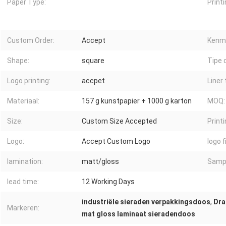
Paper Type:
Printi
Custom Order:
Accept
Kenm
Shape:
square
Tipe 
Logo printing:
accpet
Liner 
Materiaal:
157 g kunstpapier + 1000 g karton
MOQ:
Size:
Custom Size Accepted
Printi
Logo:
Accept Custom Logo
logo f
lamination:
matt/gloss
Samp
lead time:
12 Working Days
industriële sieraden verpakkingsdoos
,
Dra
Markeren:
mat gloss laminaat sieradendoos