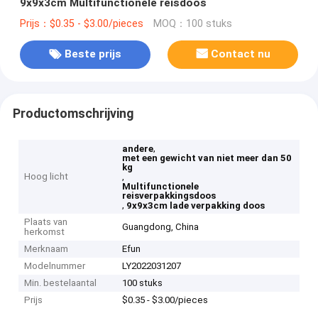
9x9x3cm Multifunctionele reisdoos
Prijs：$0.35 - $3.00/pieces
MOQ：100 stuks
Beste prijs
Contact nu
Productomschrijving
,
andere
met een gewicht van niet meer dan 50
kg
Hoog licht
,
Multifunctionele
reisverpakkingsdoos
,
9x9x3cm lade verpakking doos
Plaats van
Guangdong, China
herkomst
Merknaam
Efun
Modelnummer
LY2022031207
Min. bestelaantal
100 stuks
Prijs
$0.35 - $3.00/pieces