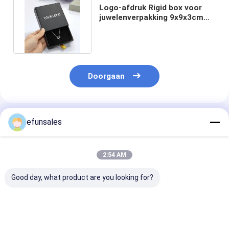
Logo-afdruk Rigid box voor
juwelenverpakking 9x9x3cm
Multifunctionele reisdoos
Doorgaan
Geadviseerde Producten
efunsales
2:54 AM
Good day, what product are you looking for?
Luxe Custom Logo
Fabrieksprijs
CMYK Kleine sl