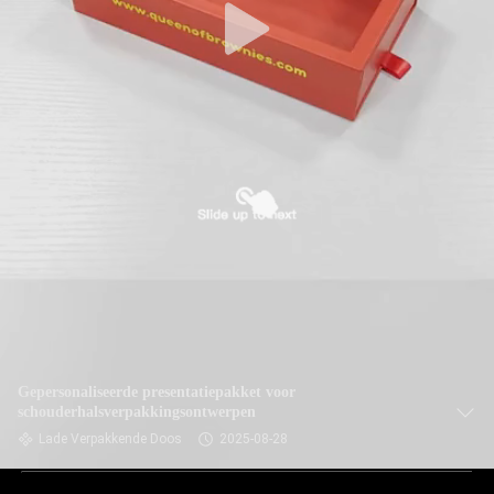
Gepersonaliseerde presentatiepakket voor
schouderhalsverpakkingsontwerpen
Lade Verpakkende Doos
2025-08-28