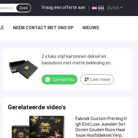
Vraag een offerte aan
|
Dutch
Zoek
LE
NEEM CONTACT MET ONS OP
NIEUWS
2 stuks stijf kartonnen deksel en
basisdoos met matte bekleding en
sponsvoering
Contact nu
Leer meer
Gerelateerde video's
Fabriek Custom Printing H
igh End Luxe Juwelen Set
Dozen Gouden Roos Haar
touw Hoofddeksel Verpak