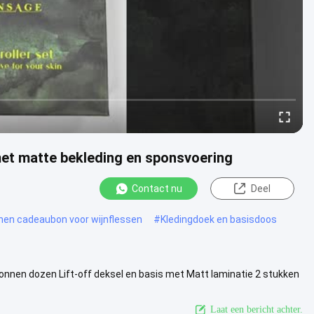
met matte bekleding en sponsvoering
Contact nu
Deel
en cadeaubon voor wijnflessen
#
Kledingdoek en basisdoos
onnen dozen Lift-off deksel en basis met Matt laminatie 2 stukken
 ...
Bekijk meer
Laat een bericht achter.