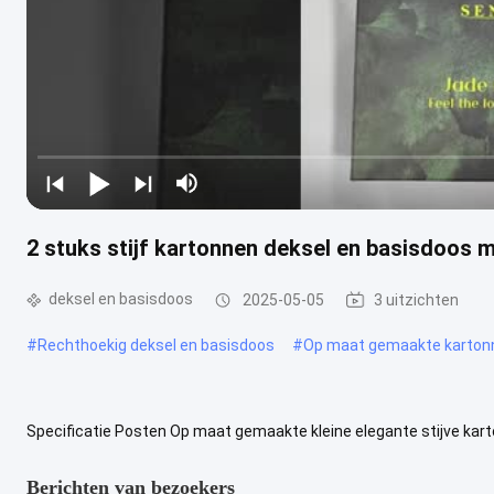
2 stuks stijf kartonnen deksel en basisdoos 
deksel en basisdoos
2025-05-05
3 uitzichten
#
Rechthoekig deksel en basisdoos
#
Op maat gemaakte kartonn
Specificatie Posten Op maat gemaakte kleine elegante stijve kart
cadeaupakket Plaats van oorsprong China, Guangdong Merken Efun
Berichten van bezoekers