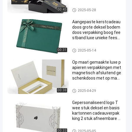
kingsdoos
deksel en basisdoos
00:43
2025-05-28
Aangepaste kerstcadeau
doos grote deksel bodem
doos verpakking boog fee
stband luxe unieke feest
feest cadeau doos
deksel en basisdoos
00:31
2025-05-14
Op maat gemaakte luxe p
apieren verpakkingen met
magnetisch afsluitend ge
schenkdoos met op maat
gemaakt logo papieren m
agnetische doos voor par
Magnetische verpakkingsdoos
00:38
2025-04-29
fum cosmetische verpak
kingen
Gepersonaliseerd logo T
wee stuk deksel en basis
kartonnen cadeauverpak
king 2 stuk afneembare h
arde verpakkingsdoos vo
or portemonnee en handt
deksel en basisdoos
00:33
2025-05-05