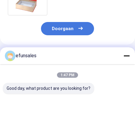
Magnetische cadeaubon
Doorgaan
Geadviseerde Producten
efunsales
1:47 PM
Good day, what product are you looking for?
Custom Logo
Op maat gemaakte
Luxe Premium
Fashion Eva Rigid
recyclebare
Magnetische
Cardboard
golfkartonnen
Sluiting Klapd
Magnetische
stevige
Stevige Karto
cadeaubon voor
verpakkingsdozen
Verpakking Do
Beste prijs
Beste prijs
Beste pri