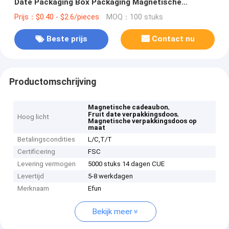
Date Packaging Box Packaging Magnetische
cadeaubon
Prijs：$0.40 - $2.6/pieces
MOQ：100 stuks
Beste prijs
Contact nu
Productomschrijving
,
Magnetische cadeaubon
,
Fruit date verpakkingsdoos
Hoog licht
Magnetische verpakkingsdoos op
maat
Betalingscondities
L/C,T/T
Certificering
FSC
Levering vermogen
5000 stuks 14 dagen CUE
Levertijd
5-8 werkdagen
Merknaam
Efun
Bekijk meer