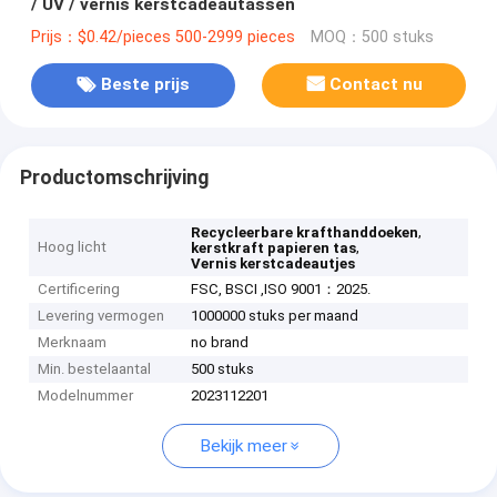
/ UV / vernis kerstcadeautassen
Prijs：$0.42/pieces 500-2999 pieces
MOQ：500 stuks
Beste prijs
Contact nu
Productomschrijving
,
Recycleerbare krafthanddoeken
Hoog licht
,
kerstkraft papieren tas
Vernis kerstcadeautjes
Certificering
FSC, BSCI ,ISO 9001：2025.
Levering vermogen
1000000 stuks per maand
Merknaam
no brand
Min. bestelaantal
500 stuks
Modelnummer
2023112201
Bekijk meer