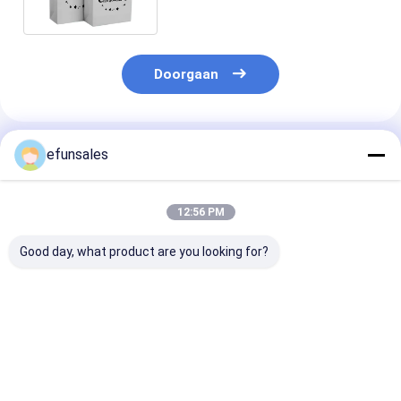
Doorgaan
Geadviseerde Producten
efunsales
12:56 PM
Good day, what product are you looking for?
OEM Customized
Custom logo kleding
Kersttassen v
Designs Luxe Matte
winkelen cadeau
Kraftpapier m
Gift Shopping Paper
verpakking papieren
bedrukking in
Bag Met Logo Voor
zak met trekstreng
aangepaste
Kleding Schoenen
en UV-coating
formaten, luxe
Beste prijs
Beste prijs
Beste pri
cadeauzakken