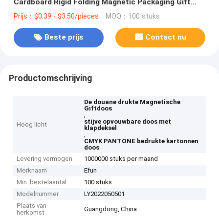
Cardboard Rigid Folding Magnetic Packaging Gift
Box Met Flip Top
Prijs：$0.39 - $3.50/pieces
MOQ：100 stuks
Beste prijs
Contact nu
Productomschrijving
De douane drukte Magnetische
Giftdoos
,
stijve opvouwbare doos met
Hoog licht
klapdeksel
,
CMYK PANTONE bedrukte kartonnen
doos
Levering vermogen
1000000 stuks per maand
Merknaam
Efun
Min. bestelaantal
100 stuks
Modelnummer
LY2022050501
Plaats van
Guangdong, China
herkomst