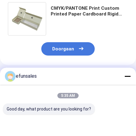
CMYK/PANTONE Print Custom
Printed Paper Cardboard Rigid
Folding Magnetic Packaging Gift
Box Met Flip Top
Doorgaan
Geadviseerde Producten
efunsales
5:35 AM
Good day, what product are you looking for?
Custom Logo
Op maat gemaakte
Luxe Premium