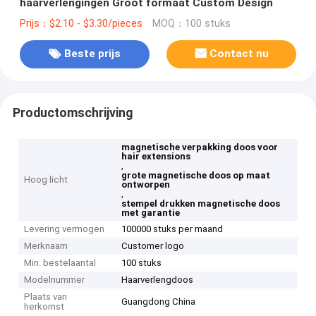
haarverlengingen Groot formaat Custom Design
Prijs：$2.10 - $3.30/pieces
MOQ：100 stuks
Beste prijs
Contact nu
Productomschrijving
magnetische verpakking doos voor
hair extensions
,
grote magnetische doos op maat
Hoog licht
ontworpen
,
stempel drukken magnetische doos
met garantie
Levering vermogen
100000 stuks per maand
Merknaam
Customer logo
Min. bestelaantal
100 stuks
Modelnummer
Haarverlengdoos
Plaats van
Guangdong China
herkomst