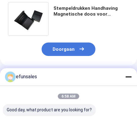
Stempeldrukken Handhaving
Magnetische doos voor
haarverlengingen Groot formaat
Custom Design
Doorgaan
Geadviseerde Producten
efunsales
6:58 AM
Good day, what product are you looking for?
Custom Logo
Op maat gemaakte
Luxe Premium