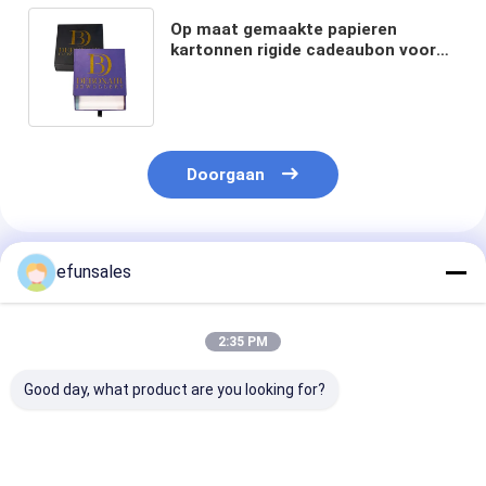
Op maat gemaakte papieren
kartonnen rigide cadeaubon voor
juwelen Verpakking en ambachten
Op maat gemaakte bestelling
Doorgaan
Geadviseerde Producten
efunsales
2:35 PM
Good day, what product are you looking for?
Luxe zwarte
Fabriek Aangepaste
Custom Logo 