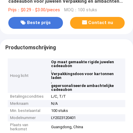
cadeaubon voor juwelen Verpakking en ambachten
Op maat gemaakte bestelling
Prijs：$0.29 - $3.00/pieces
MOQ：100 stuks
Beste prijs
Contact nu
Productomschrijving
Op maat gemaakte rigide juwelen
cadeaubon
,
Verpakkingsdoos voor kartonnen
Hoog licht
laden
,
gepersonaliseerde ambachtelijke
cadeaubon
Betalingscondities
L/C, T/T
Merknaam
N/A
Min. bestelaantal
100 stuks
Modelnummer
LY2023120401
Plaats van
Guangdong, China
herkomst