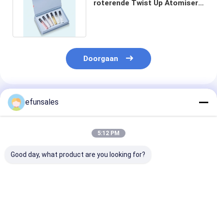
roterende Twist Up Atomiser
Flask Travel Parfumset
Doorgaan
Geadviseerde Producten
efunsales
5:12 PM
Good day, what product are you looking for?
Custom Logo
Op maat gemaakte
Luxe Premium
Fashion Eva Rigid
recyclebare
Magnetische
Cardboard
golfkartonnen
Sluiting Klapd