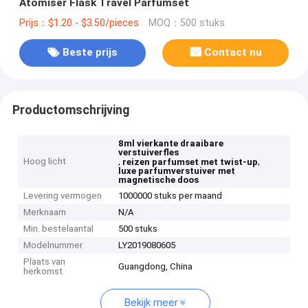
Atomiser Flask Travel Parfumset
Prijs：$1.20 - $3.50/pieces
MOQ：500 stuks
Beste prijs
Contact nu
Productomschrijving
8ml vierkante draaibare
verstuiverfles
Hoog licht
,
,
reizen parfumset met twist-up
luxe parfumverstuiver met
magnetische doos
Levering vermogen
1000000 stuks per maand
Merknaam
N/A
Min. bestelaantal
500 stuks
Modelnummer
LY2019080605
Plaats van
Guangdong, China
herkomst
Bekijk meer