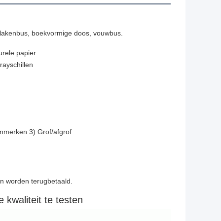
s, lakenbus, boekvormige doos, vouwbus.
urele papier
ayschillen
nmerken 3) Grof/afgrof
n worden terugbetaald.
kwaliteit te testen