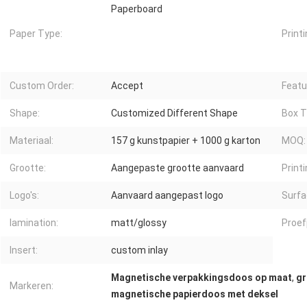
Paperboard
Paper Type:
Printi
Custom Order:
Accept
Featu
Shape:
Customized Different Shape
Box T
Materiaal:
157 g kunstpapier + 1000 g karton
MOQ:
Grootte:
Aangepaste grootte aanvaard
Printi
Logo's:
Aanvaard aangepast logo
Surfa
lamination:
matt/glossy
Proef
Insert:
custom inlay
Magnetische verpakkingsdoos op maat
,
gr
Markeren:
magnetische papierdoos met deksel