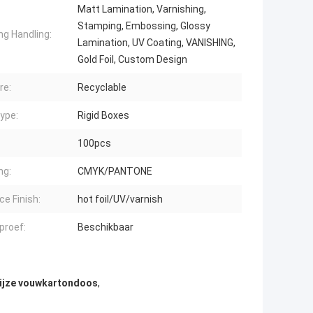
Matt Lamination, Varnishing,
Stamping, Embossing, Glossy
ng Handling:
Lamination, UV Coating, VANISHING,
Gold Foil, Custom Design
re:
Recyclable
ype:
Rigid Boxes
100pcs
ng:
CMYK/PANTONE
ce Finish:
hot foil/UV/varnish
proef:
Beschikbaar
ijze vouwkartondoos
,