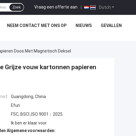
Vraag een offerte aan
|
Dutch
Zoek
NEEM CONTACT MET ONS OP
NIEUWS
GEVALLEN
Papieren Doos Met Magnetisch Deksel
e Grijze vouw kartonnen papieren
mst:
Guangdong, China
Efun
FSC, BSCI ,ISO 9001：2025.
Ik ben er klaar voor.
den Algemene voorwaarden: