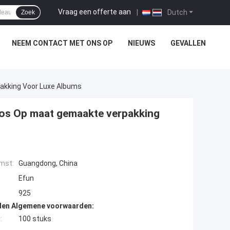
Vraag een offerte aan
|
Dutch
Zoek
NEEM CONTACT MET ONS OP
NIEUWS
GEVALLEN
akking Voor Luxe Albums
oos Op maat gemaakte verpakking
mst:
Guangdong, China
Efun
925
den Algemene voorwaarden:
:
100 stuks