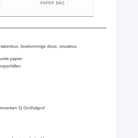
s, lakenbus, boekvormige doos, vouwbus.
urele papier
ayschillen
nmerken 3) Grof/afgrof