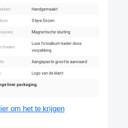
erken:
Handgemaakt
doos:
Stijve Dozen
soires:
Magnetische sluiting
Luxe fotoalbum kader doos
uctnaam:
verpakking
te:
Aangepaste grootte aanvaard
:
Logo van de klant
nge liner packaging
,
ier om het te krijgen