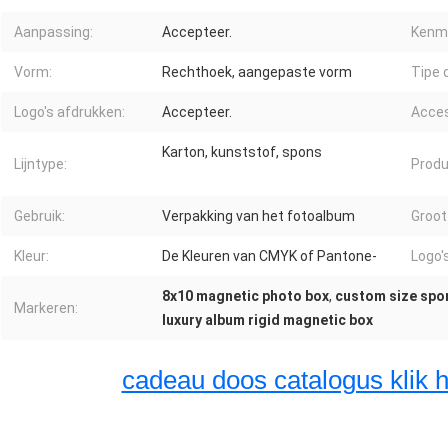
Aanpassing:
Accepteer.
Kenm
Vorm:
Rechthoek, aangepaste vorm
Tipe 
Logo's afdrukken:
Accepteer.
Acces
Karton, kunststof, spons
Lijntype:
Prod
Gebruik:
Verpakking van het fotoalbum
Groot
Kleur:
De Kleuren van CMYK of Pantone-
Logo's
8x10 magnetic photo box
,
custom size spo
Markeren:
luxury album rigid magnetic box
cadeau doos catalogus klik h