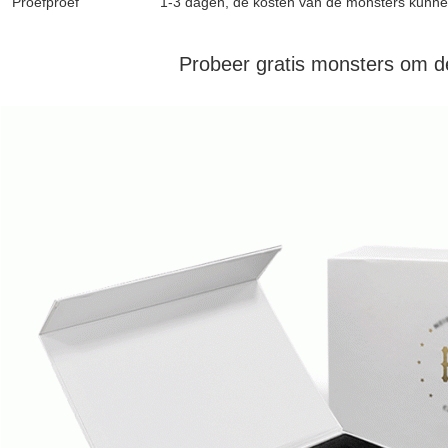
Proefproef
1-3 dagen, de kosten van de monsters kunne
Probeer gratis monsters om de 