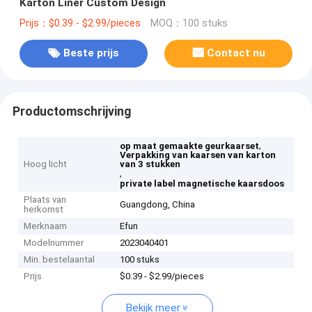
Karton Liner Custom Design
Prijs：$0.39 - $2.99/pieces
MOQ：100 stuks
Beste prijs
Contact nu
Productomschrijving
,
op maat gemaakte geurkaarset
Verpakking van kaarsen van karton
Hoog licht
van 3 stukken
,
private label magnetische kaarsdoos
Plaats van
Guangdong, China
herkomst
Merknaam
Efun
Modelnummer
2023040401
Min. bestelaantal
100 stuks
Prijs
$0.39 - $2.99/pieces
Bekijk meer