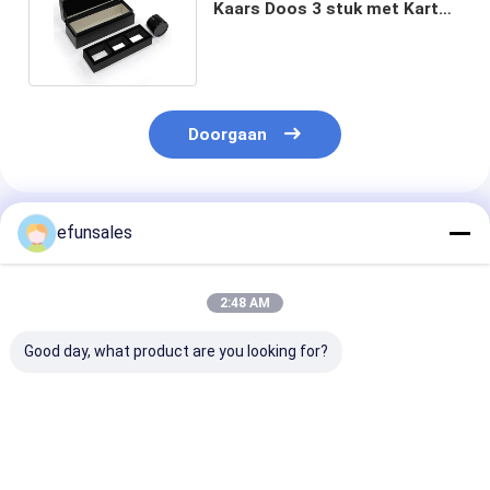
Kaars Doos 3 stuk met Karton
Liner Custom Design
Doorgaan
Geadviseerde Producten
efunsales
2:48 AM
Good day, what product are you looking for?
Custom Logo
Op maat gemaakte
Luxe Premium
Fashion Eva Rigid
recyclebare
Magnetische
Cardboard
golfkartonnen
Sluiting Klapd