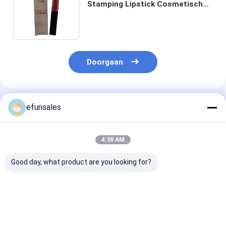
Stamping Lipstick Cosmetisch
Papier Verpakkingsdoos met
kleurrijk ontwerp
Doorgaan
Geadviseerde Producten
efunsales
4:38 AM
Good day, what product are you looking for?
Gedrukte papieren
Op maat gemaakte
Gepersonalise
doos voor
speelgoed cosmetica
logo vouwbaar
elektronica USB-
kleding kartonnen
papieren kaart