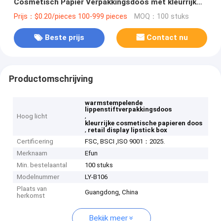
Cosmetisch Papier Verpakkingsdoos met kleurrijk
ontwerp
Prijs：$0.20/pieces 100-999 pieces
MOQ：100 stuks
Beste prijs
Contact nu
Productomschrijving
warmstempelende
lippenstiftverpakkingsdoos
,
Hoog licht
kleurrijke cosmetische papieren doos
,
retail display lipstick box
Certificering
FSC, BSCI ,ISO 9001：2025.
Merknaam
Efun
Min. bestelaantal
100 stuks
Modelnummer
LY-B106
Plaats van
Guangdong, China
herkomst
Bekijk meer