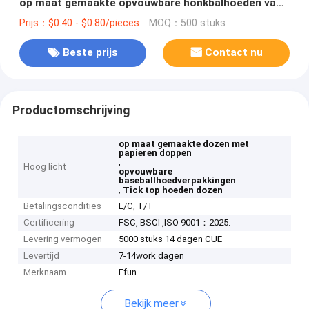
op maat gemaakte opvouwbare honkbalhoeden van
verschillende vormen
Prijs：$0.40 - $0.80/pieces
MOQ：500 stuks
Beste prijs
Contact nu
Productomschrijving
op maat gemaakte dozen met
papieren doppen
,
Hoog licht
opvouwbare
baseballhoedverpakkingen
,
Tick top hoeden dozen
Betalingscondities
L/C, T/T
Certificering
FSC, BSCI ,ISO 9001：2025.
Levering vermogen
5000 stuks 14 dagen CUE
Levertijd
7-14work dagen
Merknaam
Efun
Bekijk meer