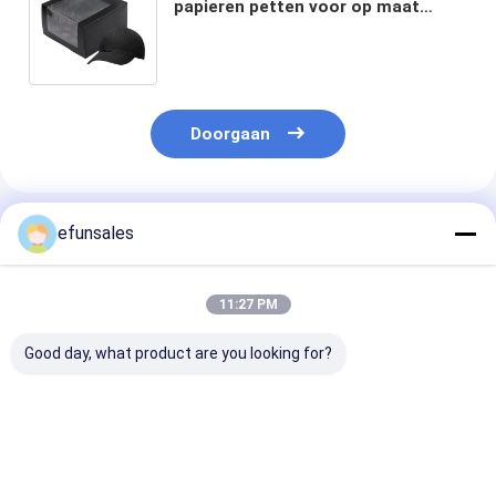
papieren petten voor op maat
gemaakte opvouwbare
honkbalhoeden van verschillende
vormen
Doorgaan
Geadviseerde Producten
efunsales
11:27 PM
Good day, what product are you looking for?
Gedrukte papieren
Op maat gemaakte
Gepersonalise
doos voor
speelgoed cosmetica
logo vouwbaar
elektronica USB-
kleding kartonnen
papieren kaart