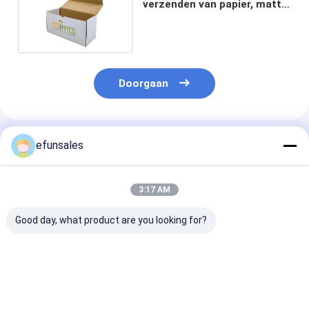
verzenden van papier, matte
/ glanzende laminaat
Doorgaan
Geadviseerde Producten
efunsales
3:17 AM
Good day, what product are you looking for?
Op maat gemaakte
Verzendvliegtuigdozen
Aangepaste Wi
luxe
Recyclebaar
Kartonnen
damesschoenendozen
Bestendig Sterk
Opvouwbare e