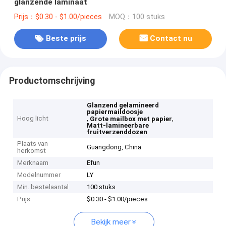
glanzende laminaat
Prijs：$0.30 - $1.00/pieces
MOQ：100 stuks
Beste prijs
Contact nu
Productomschrijving
Glanzend gelamineerd
papiermaildoosje
Hoog licht
,
,
Grote mailbox met papier
Matt-lamineerbare
fruitverzenddozen
Plaats van
Guangdong, China
herkomst
Merknaam
Efun
Modelnummer
LY
Min. bestelaantal
100 stuks
Prijs
$0.30 - $1.00/pieces
Bekijk meer