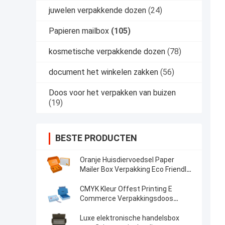
juwelen verpakkende dozen
(24)
Papieren mailbox
(105)
kosmetische verpakkende dozen
(78)
document het winkelen zakken
(56)
Doos voor het verpakken van buizen
(19)
BESTE PRODUCTEN
Oranje Huisdiervoedsel Paper
Mailer Box Verpakking Eco Friendly
Dog Box Type Folders
CMYK Kleur Offest Printing E
Commerce Verpakkingsdoos
Custom Logo And Size
Luxe elektronische handelsbox