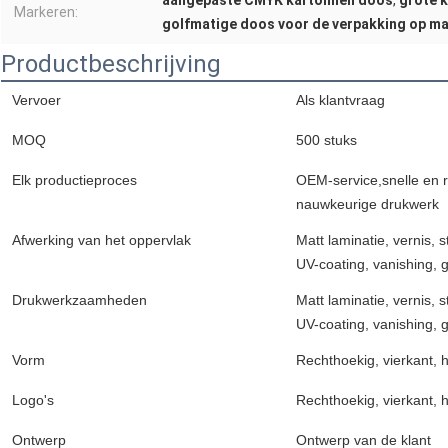
aangepaste CMYK kartonnen doos
,
grote 
Markeren:
golfmatige doos voor de verpakking op m
Productbeschrijving
Vervoer
Als klantvraag
MOQ
500 stuks
Elk productieproces
OEM-service,snelle en r
nauwkeurige drukwerk
Afwerking van het oppervlak
Matt laminatie, vernis,
UV-coating, vanishing, 
Drukwerkzaamheden
Matt laminatie, vernis,
UV-coating, vanishing, 
Vorm
Rechthoekig, vierkant, h
Logo's
Rechthoekig, vierkant, h
Ontwerp
Ontwerp van de klant