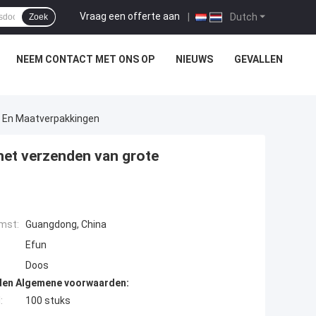
Vraag een offerte aan
|
Dutch
Zoek
NEEM CONTACT MET ONS OP
NIEUWS
GEVALLEN
 En Maatverpakkingen
et verzenden van grote
mst:
Guangdong, China
Efun
Doos
den Algemene voorwaarden:
:
100 stuks