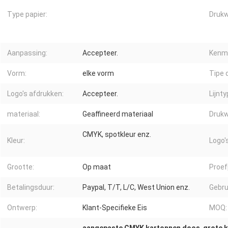
Type papier:
Druk
Aanpassing:
Accepteer.
Kenm
Vorm:
elke vorm
Tipe 
Logo's afdrukken:
Accepteer.
Lijnty
materiaal:
Geaffineerd materiaal
Drukw
CMYK, spotkleur enz.
Kleur:
Logo's
Grootte:
Op maat
Proef
Betalingsduur:
Paypal, T/T, L/C, West Union enz.
Gebru
Ontwerp:
Klant-Specifieke Eis
MOQ: