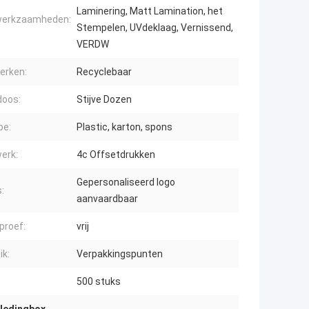
Laminering, Matt Lamination, het
werkzaamheden:
Stempelen, UVdeklaag, Vernissend,
VERDW
erken:
Recyclebaar
doos:
Stijve Dozen
pe:
Plastic, karton, spons
erk:
4c Offsetdrukken
Gepersonaliseerd logo
:
aanvaardbaar
proef:
vrij
ik:
Verpakkingspunten
500 stuks