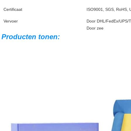
Certificaat
ISO9001, SGS, RoHS, U
Vervoer
Door DHL/FedEx/UPS/T
Door zee
Producten tonen: