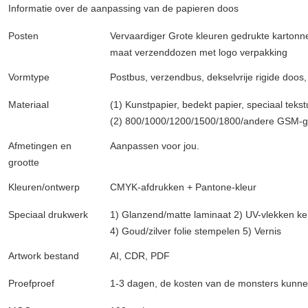
Informatie over de aanpassing van de papieren doos
Posten
Vervaardiger Grote kleuren gedrukte karto
maat verzenddozen met logo verpakking
Vormtype
Postbus, verzendbus, dekselvrije rigide doo
Materiaal
(1) Kunstpapier, bedekt papier, speciaal tekst
(2) 800/1000/1200/1500/1800/andere GSM-gr
Afmetingen en
Aanpassen voor jou.
grootte
Kleuren/ontwerp
CMYK-afdrukken + Pantone-kleur
Speciaal drukwerk
1) Glanzend/matte laminaat 2) UV-vlekken ke
4) Goud/zilver folie stempelen 5) Vernis
Artwork bestand
AI, CDR, PDF
Proefproef
1-3 dagen, de kosten van de monsters kunne