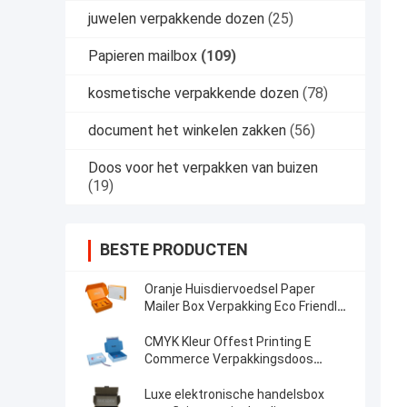
juwelen verpakkende dozen
(25)
Papieren mailbox
(109)
kosmetische verpakkende dozen
(78)
document het winkelen zakken
(56)
Doos voor het verpakken van buizen
(19)
BESTE PRODUCTEN
Oranje Huisdiervoedsel Paper
Mailer Box Verpakking Eco Friendly
Dog Box Type Folders
CMYK Kleur Offest Printing E
Commerce Verpakkingsdoos
Custom Logo And Size
Luxe elektronische handelsbox