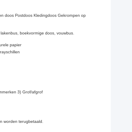
nnen doos Postdoos Kledingdoos Gekrompen op
s, lakenbus, boekvormige doos, vouwbus.
urele papier
ayschillen
nmerken 3) Grof/afgrof
n worden terugbetaald.