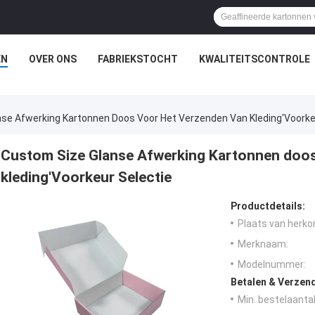
EN
OVER ONS
FABRIEKSTOCHT
KWALITEITSCONTROLE
se Afwerking Kartonnen Doos Voor Het Verzenden Van Kleding'Voorke
Custom Size Glanse Afwerking Kartonnen doos
kleding'Voorkeur Selectie
Productdetails:
Plaats van herko
Merknaam:
Modelnummer:
Betalen & Verzen
Min. bestelaantal