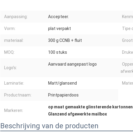
Aanpassing:
Accepteer.
Kenm
Vorm:
plat verpakt
Tipe 
materiaal:
300 g CCNB + fluit
Groot
MOQ:
100 stuks
Drukw
Aanvaard aangepast logo
Opper
Logo's:
afwerk
Laminatie:
Matt/glansend
Mater
Productnaam:
Printpapierdoos
op maat gemaakte glinsterende kartonne
Markeren:
Glanzend afgewerkte mailbox
Beschrijving van de producten