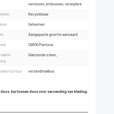
vernissen, embossen, verwijdere
erken:
Recyclebaar
doos:
Geheimen
te:
Aangepaste grootte aanvaard
erk:
CMYK/Pantone
vlakte
Glanzende steen,
ing:
iaalstructuur:
verzendmailbus
n doos
,
kartonnen doos voor verzending van kleding
,