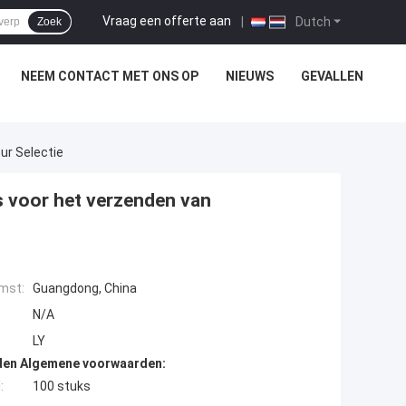
Vraag een offerte aan
|
Dutch
Zoek
NEEM CONTACT MET ONS OP
NIEUWS
GEVALLEN
ur Selectie
 voor het verzenden van
mst:
Guangdong, China
N/A
LY
den Algemene voorwaarden:
:
100 stuks